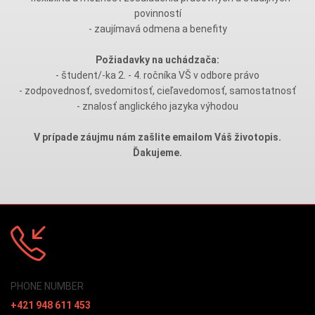
povinností
- zaujímavá odmena a benefity
Požiadavky na uchádzača:
- študent/-ka 2. - 4. ročníka VŠ v odbore právo
- zodpovednosť, svedomitosť, cieľavedomosť, samostatnosť
- znalosť anglického jazyka výhodou
V prípade záujmu nám zašlite emailom Váš životopis.
Ďakujeme.
PHONE NUMBER
+421 948 611 453