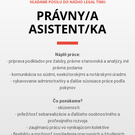
HĽADÁME POSILU DO NÁŠHO LEGAL TÍMU
PRÁVNY/A
ASISTENT/KA
Náplň práce:
- príprava podkladov pre žaloby, právne stanoviská a analýzy, iné
právne podania
- komunikácia so súdmi, exekútorskými a notárskymi úradmi
- vybavovanie administratívy a ďalšie súvisiace práce podľa
pokynov
Čo ponúkame?
- skúsenosti
- príležitosť sebarealizácie a ďalšieho osobnostného a
profesijného rozvoja
- zaujímavú prácu vo vynikajúcom kolektíve
- flexibilitu a možnosť zosúladenia pracovných a študijných