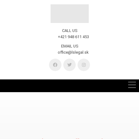
CALL US
+421 948 611 453
EMAIL US
office@lslegal.sk